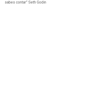
sabes contar” Seth Godin
Apps para ONG: ejemplos y casos
de éxito
Fundraising
Por
Aroa Palos