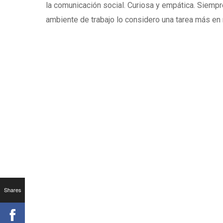
la comunicación social. Curiosa y empática. Siempr
ambiente de trabajo lo considero una tarea más en m
Fundraising de atracción:
Shares
inbound marketing en el Tercer