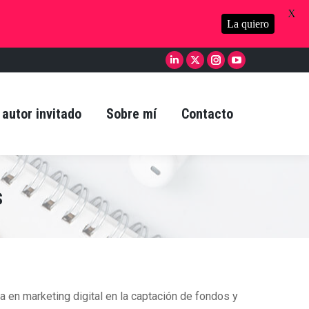
X
La quiero
Linkedin
X
Instagram
YouTube
page
page
page
page
opens
opens
opens
opens
 autor invitado
Sobre mí
Contacto
in
in
in
in
new
new
new
new
window
window
window
window
s
 en marketing digital en la captación de fondos y