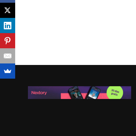
Sector
Fundraising
,
Marketing de contenidos
Por
Rocío Marcos
Leer post